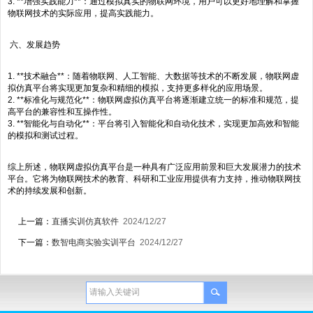
3. **增强实践能力**：通过模拟真实的物联网环境，用户可以更好地理解和掌握
物联网技术的实际应用，提高实践能力。
六、发展趋势
1. **技术融合**：随着物联网、人工智能、大数据等技术的不断发展，物联网虚
拟仿真平台将实现更加复杂和精细的模拟，支持更多样化的应用场景。
2. **标准化与规范化**：物联网虚拟仿真平台将逐渐建立统一的标准和规范，提
高平台的兼容性和互操作性。
3. **智能化与自动化**：平台将引入智能化和自动化技术，实现更加高效和智能
的模拟和测试过程。
综上所述，物联网虚拟仿真平台是一种具有广泛应用前景和巨大发展潜力的技术
平台。它将为物联网技术的教育、科研和工业应用提供有力支持，推动物联网技
术的持续发展和创新。
上一篇：
直播实训仿真软件
2024/12/27
下一篇：
数智电商实验实训平台
2024/12/27