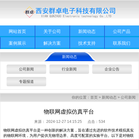
网站首页
关于公司
新闻动态
公司产品
案例展示
解决方案
技术支持
联系我们
新闻动态
公司新闻
行业新闻
企业公告
专题报道
你的位置：
首页
>
新闻动态
>
公司新闻
物联网虚拟仿真平台
来源：
2024-12-27 14:15:25 点击：
534
物联网虚拟仿真平台是一种创新的解决方案，旨在通过先进的软件技术模拟真实
的物联网环境，为用户提供无物理边界、高度可配置的实验平台。以下是对物联